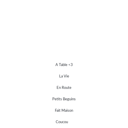
A Table <3
La Vie
En Route
Petits Beguins
Fait Maison
Coucou