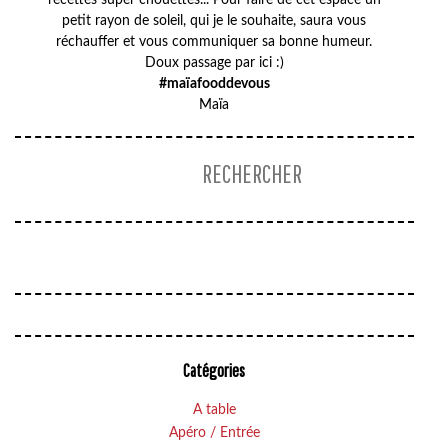
recettes super chouettes... Pour faire de cet espace un
petit rayon de soleil, qui je le souhaite, saura vous
réchauffer et vous communiquer sa bonne humeur.
Doux passage par ici :)
#maïafooddevous
Maïa
Catégories
A table
Apéro / Entrée