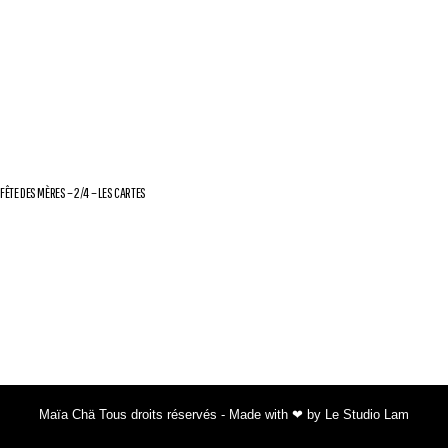
FÊTE DES MÈRES – 2/4 – LES CARTES
Maïa Chä Tous droits réservés - Made with ❤ by Le Studio Lam