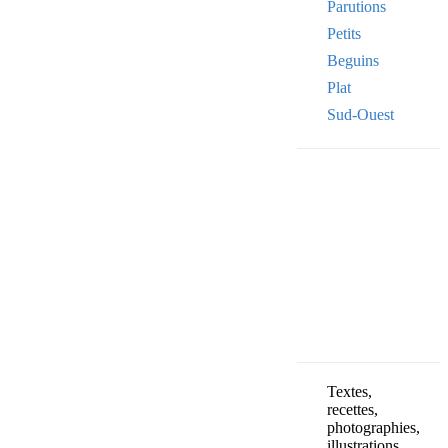
Parutions
Petits
Beguins
Plat
Sud-Ouest
Your
email
ADRESSE EMAIL
OK
Textes,
recettes,
photographies,
illustrations,