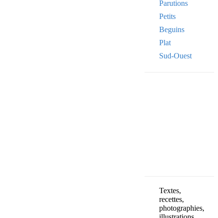
Parutions
Petits
Beguins
Plat
Sud-Ouest
Your email
VOTRE ADRESSE
OK
Textes,
recettes,
photographies,
illustrations,