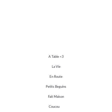
A Table <3
La Vie
En Route
Petits Beguins
Fait Maison
Coucou