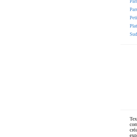
Par
Par
Pet
Plat
Sud
Text
com
cré
exp