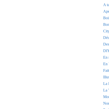
A t
Apé
Boi
Bon
Cit
Dé
Des
DI
En 
En 
Fai
Illu
La 
La 
Mo
Non