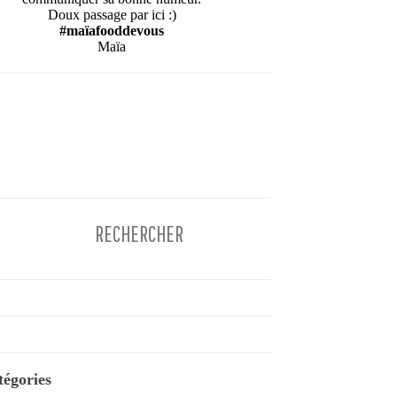
Doux passage par ici :)
#maïafooddevous
Maïa
tégories