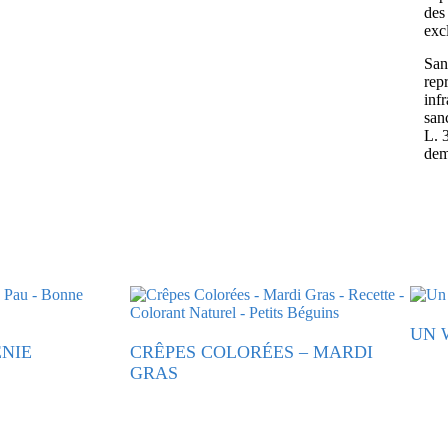
des 
exc
Sans
rep
inf
san
L. 
dem
UN 
ÉNIE
CRÊPES COLORÉES – MARDI
GRAS