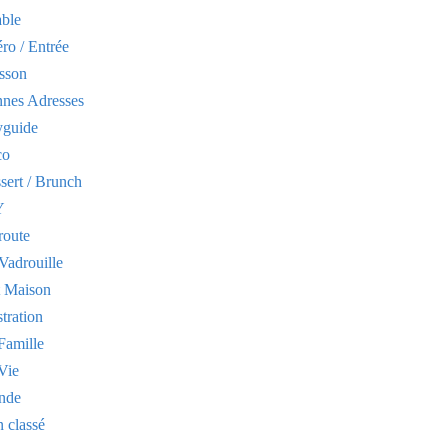
able
ro / Entrée
sson
nes Adresses
yguide
co
sert / Brunch
Y
route
Vadrouille
t Maison
stration
Famille
Vie
nde
 classé