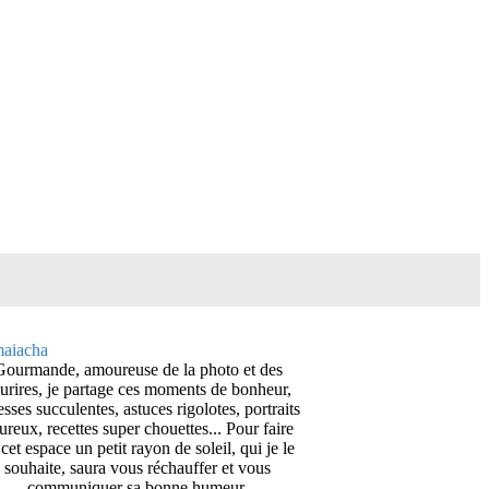
Gourmande, amoureuse de la photo et des
urires, je partage ces moments de bonheur,
esses succulentes, astuces rigolotes, portraits
ureux, recettes super chouettes... Pour faire
cet espace un petit rayon de soleil, qui je le
souhaite, saura vous réchauffer et vous
communiquer sa bonne humeur.