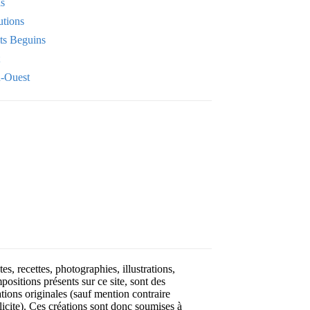
is
utions
its Beguins
-Ouest
Your email
OK
VOTRE ADRESSE EMAIL
es, recettes, photographies, illustrations,
positions présents sur ce site, sont des
ations originales (sauf mention contraire
licite). Ces créations sont donc soumises à