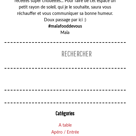
recettes super chouettes... Pour faire de cet espace un
petit rayon de soleil, qui je le souhaite, saura vous
réchauffer et vous communiquer sa bonne humeur.
Doux passage par ici :)
#maïafooddevous
Maïa
Catégories
A table
Apéro / Entrée