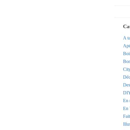
Ca
A t
Apé
Boi
Bon
Cit
Dé
Des
DI
En 
En 
Fai
Illu