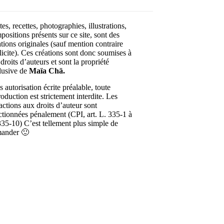
es, recettes, photographies, illustrations,
positions présents sur ce site, sont des
ations originales (sauf mention contraire
licite). Ces créations sont donc soumises à
droits d’auteurs et sont la propriété
lusive de
Maïa Chä.
 autorisation écrite préalable, toute
roduction est strictement interdite. Les
ractions aux droits d’auteur sont
ctionnées pénalement (CPI, art. L. 335-1 à
335-10) C’est tellement plus simple de
ander 🙂