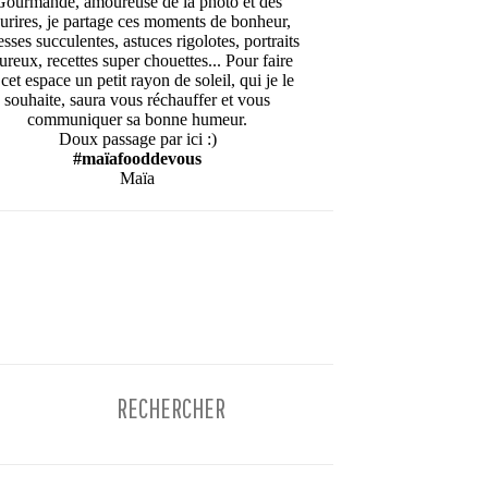
Gourmande, amoureuse de la photo et des
urires, je partage ces moments de bonheur,
esses succulentes, astuces rigolotes, portraits
ureux, recettes super chouettes... Pour faire
cet espace un petit rayon de soleil, qui je le
souhaite, saura vous réchauffer et vous
communiquer sa bonne humeur.
Doux passage par ici :)
#maïafooddevous
Maïa