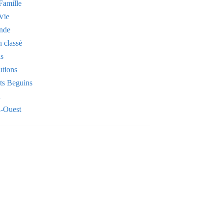
Famille
Vie
nde
 classé
is
utions
its Beguins
-Ouest
Your email
OK
VOTRE ADRESSE EMAIL