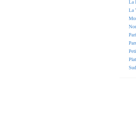
La 
La 
Mo
Non
Par
Par
Pet
Plat
Sud