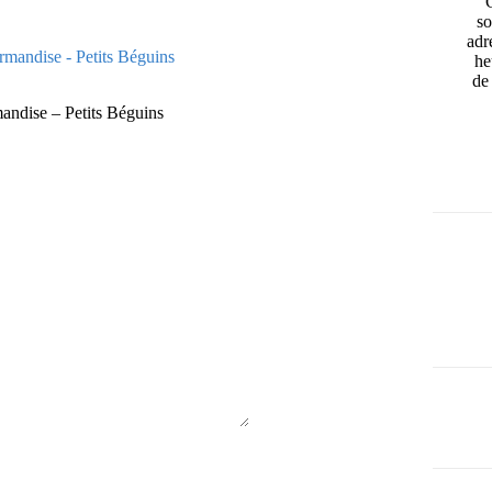
so
adr
he
de 
mandise – Petits Béguins