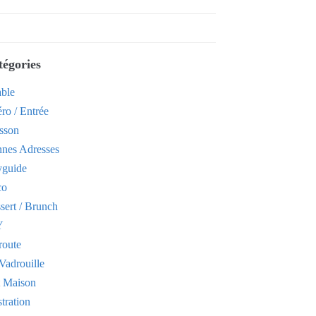
tégories
able
ro / Entrée
sson
nes Adresses
yguide
co
sert / Brunch
Y
route
Vadrouille
t Maison
stration