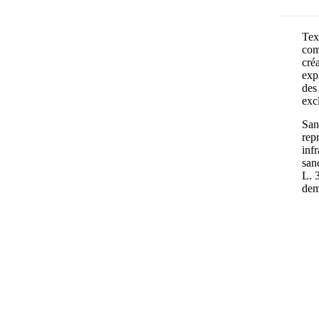
Text
com
cré
exp
des 
exc
Sans
rep
inf
san
L. 
dem