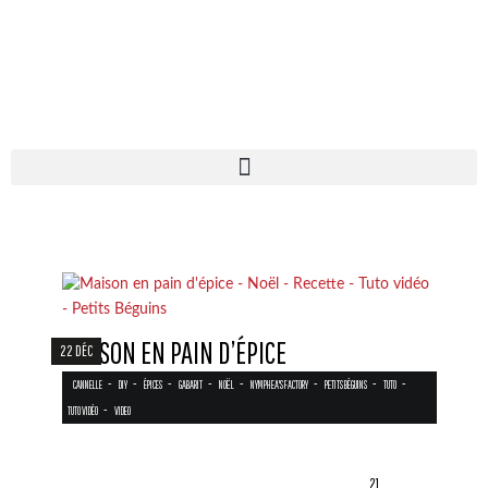
MAISON EN PAIN D’ÉPICE
22 DÉC
-
-
-
-
-
-
-
-
CANNELLE
DIY
ÉPICES
GABARIT
NOËL
NYMPHEA'S FACTORY
PETITS BÉGUINS
TUTO
-
TUTO VIDÉO
VIDEO
21