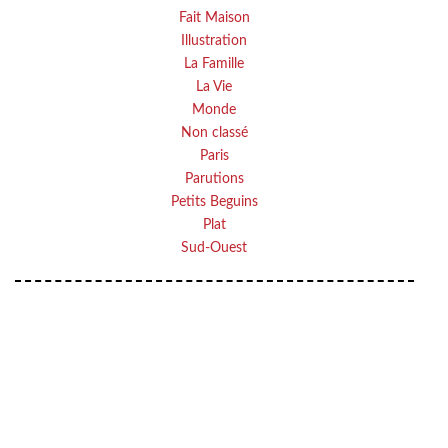
Fait Maison
Illustration
La Famille
La Vie
Monde
Non classé
Paris
Parutions
Petits Beguins
Plat
Sud-Ouest
VOTRE ADRESSE EMAIL
Your
OK
email