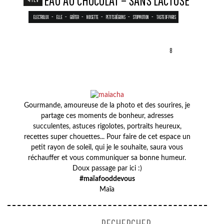
GÂTEAU AU CHOCOLAT – SANS LACTOSE
-
-
-
-
-
-
ELECTROLUX
ELLE
GOÛTER
NOISETTE
PETITS BÉGUINS
STOPMOTION
TASTE OF PARIS
8
Gourmande, amoureuse de la photo et des sourires, je
partage ces moments de bonheur, adresses
succulentes, astuces rigolotes, portraits heureux,
recettes super chouettes... Pour faire de cet espace un
petit rayon de soleil, qui je le souhaite, saura vous
réchauffer et vous communiquer sa bonne humeur.
Doux passage par ici :)
#maïafooddevous
Maïa