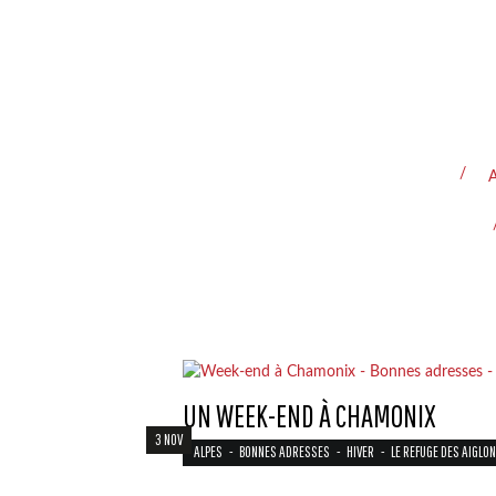
A
UN WEEK-END À CHAMONIX
3 NOV
ALPES
-
BONNES ADRESSES
-
HIVER
-
LE REFUGE DES AIGLO