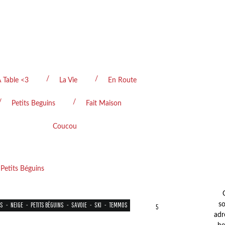
 Table <3
La Vie
En Route
Petits Beguins
Fait Maison
Coucou
NS
-
NEIGE
-
PETITS BÉGUINS
-
SAVOIE
-
SKI
-
TEMMOS
so
5
adr