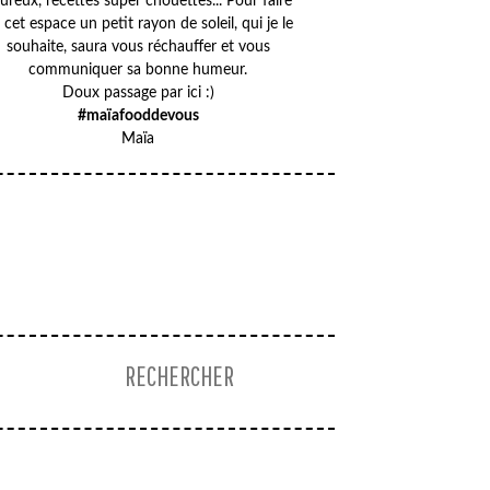
ureux, recettes super chouettes... Pour faire
 cet espace un petit rayon de soleil, qui je le
souhaite, saura vous réchauffer et vous
communiquer sa bonne humeur.
Doux passage par ici :)
#maïafooddevous
Maïa