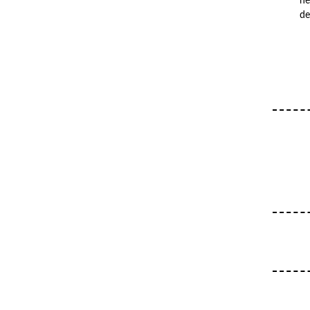
he
de