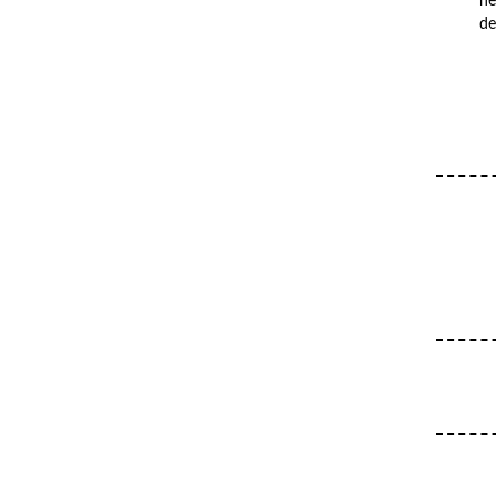
he
de