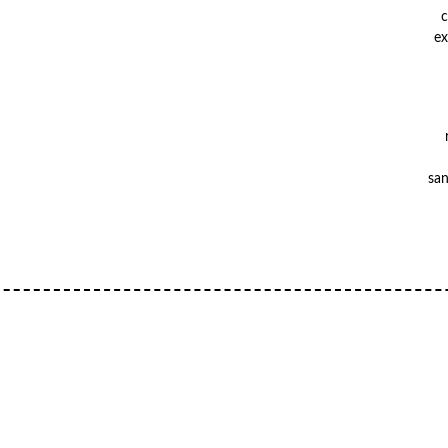
c
ex
san