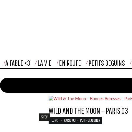
A TABLE <3
LA VIE
EN ROUTE
PETITS BEGUINS
WILD AND THE MOON – PARIS 03
5 FÉV
LUNCH
-
PARIS 03
-
PETIT-DÉJEUNER