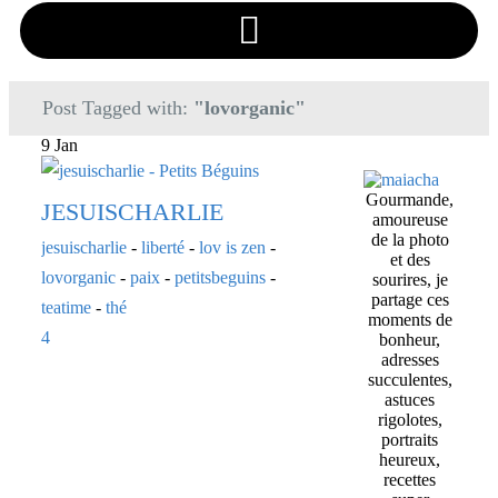
Post Tagged with:
"lovorganic"
9 Jan
Gourmande,
JESUISCHARLIE
amoureuse
de la photo
jesuischarlie
-
liberté
-
lov is zen
-
et des
lovorganic
-
paix
-
petitsbeguins
-
sourires, je
partage ces
teatime
-
thé
moments de
4
bonheur,
adresses
succulentes,
astuces
rigolotes,
portraits
heureux,
recettes