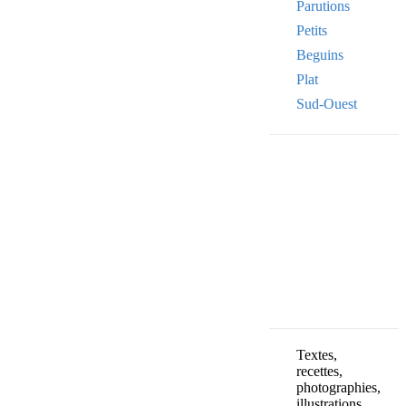
Parutions
Petits
Beguins
Plat
Sud-Ouest
Your email
VOTRE ADRESSE
OK
Textes,
recettes,
photographies,
illustrations,