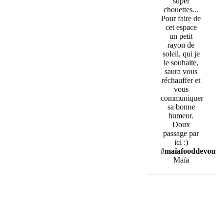
super
chouettes...
Pour faire de
cet espace
un petit
rayon de
soleil, qui je
le souhaite,
saura vous
réchauffer et
vous
communiquer
sa bonne
humeur.
Doux
passage par
ici :)
#maïafooddevous
Maïa