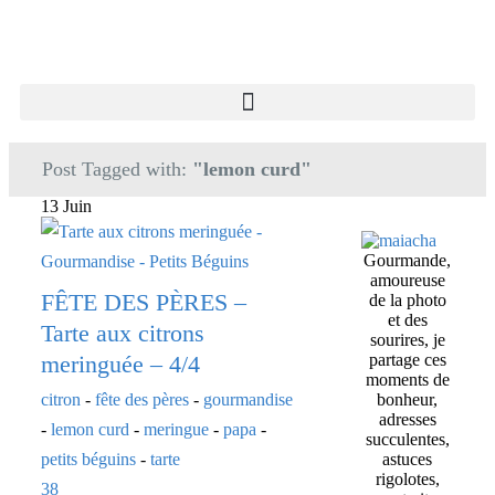
Post Tagged with:
"lemon curd"
13 Juin
Gourmande,
amoureuse
FÊTE DES PÈRES –
de la photo
et des
Tarte aux citrons
sourires, je
meringuée – 4/4
partage ces
moments de
citron
-
fête des pères
-
gourmandise
bonheur,
adresses
-
lemon curd
-
meringue
-
papa
-
succulentes,
petits béguins
-
tarte
astuces
rigolotes,
38