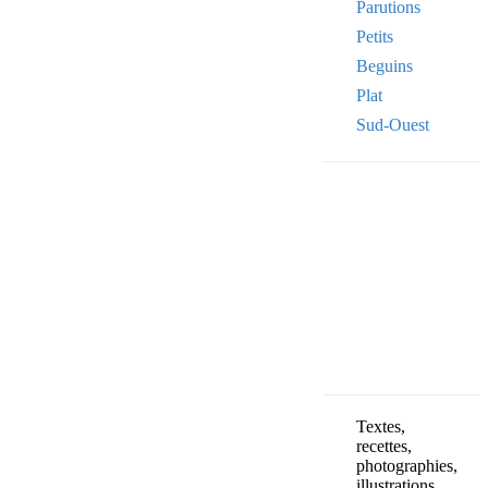
Parutions
Petits
Beguins
Plat
Sud-Ouest
Your email
VOTRE ADRESSE
OK
Textes,
recettes,
photographies,
illustrations,