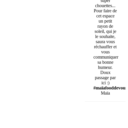
super
chouettes...
Pour faire de
cet espace
un petit
rayon de
soleil, qui je
le souhaite,
saura vous
réchauffer et
vous
communiquer
sa bonne
humeur.
Doux
passage par
ici :)
#maïafooddevous
Maïa