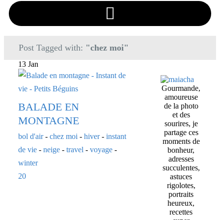
Post Tagged with:
"chez moi"
13 Jan
Gourmande,
amoureuse
BALADE EN
de la photo
et des
MONTAGNE
sourires, je
partage ces
bol d'air
-
chez moi
-
hiver
-
instant
moments de
de vie
-
neige
-
travel
-
voyage
-
bonheur,
adresses
winter
succulentes,
20
astuces
rigolotes,
portraits
heureux,
recettes