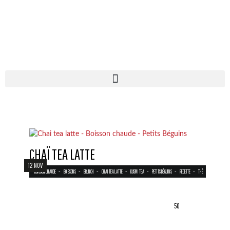
CHAÏ TEA LATTE
12 NOV
-
-
-
-
-
-
-
BOISSON CHAUDE
BOISSONS
BRUNCH
CHAI TEA LATTE
KUSMI TEA
PETITS BÉGUINS
RECETTE
THÉ
50