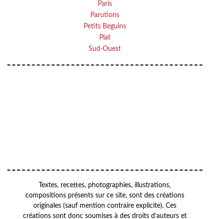
Paris
Parutions
Petits Beguins
Plat
Sud-Ouest
VOTRE ADRESSE EMAIL
Your
OK
email
Textes, recettes, photographies, illustrations,
compositions présents sur ce site, sont des créations
originales (sauf mention contraire explicite). Ces
créations sont donc soumises à des droits d’auteurs et