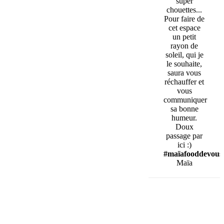
super
chouettes...
Pour faire de
cet espace
un petit
rayon de
soleil, qui je
le souhaite,
saura vous
réchauffer et
vous
communiquer
sa bonne
humeur.
Doux
passage par
ici :)
#maïafooddevous
Maïa