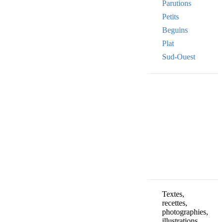
Parutions
Petits
Beguins
Plat
Sud-Ouest
Your email
VOTRE ADRESSE
OK
Textes,
recettes,
photographies,
illustrations,