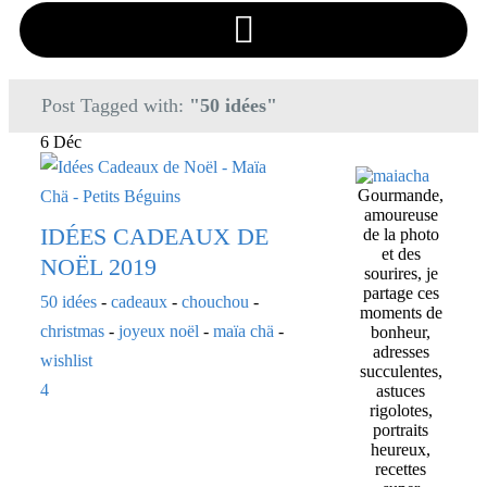
Post Tagged with:
"50 idées"
6 Déc
Gourmande,
amoureuse
IDÉES CADEAUX DE
de la photo
et des
NOËL 2019
sourires, je
partage ces
50 idées
-
cadeaux
-
chouchou
-
moments de
christmas
-
joyeux noël
-
maïa chä
-
bonheur,
adresses
wishlist
succulentes,
4
astuces
rigolotes,
portraits
heureux,
recettes