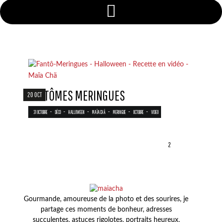
FANTÔMES MERINGUES
20 OCT
-
-
-
-
-
-
31 OCTOBRE
DÉCO
HALLOWEEN
MAÏA CHÄ
MERINGUE
OCTOBRE
VIDEO
2
Gourmande, amoureuse de la photo et des sourires, je
partage ces moments de bonheur, adresses
succulentes, astuces rigolotes, portraits heureux,