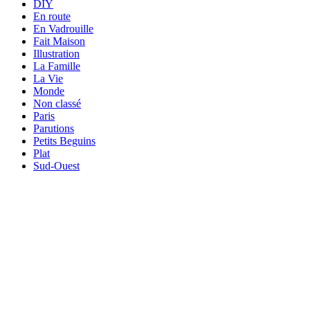
DIY
En route
En Vadrouille
Fait Maison
Illustration
La Famille
La Vie
Monde
Non classé
Paris
Parutions
Petits Beguins
Plat
Sud-Ouest
Your email
VOTRE ADRESSE EMAIL
OK