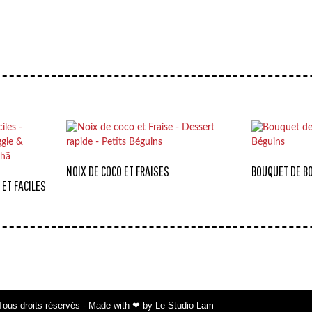
NOIX DE COCO ET FRAISES
BOUQUET DE B
 ET FACILES
ous droits réservés - Made with ❤ by Le Studio Lam