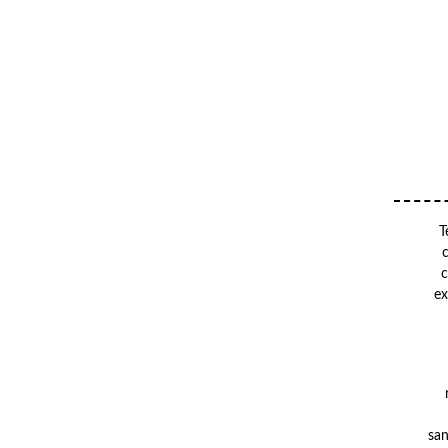
T
c
ex
san