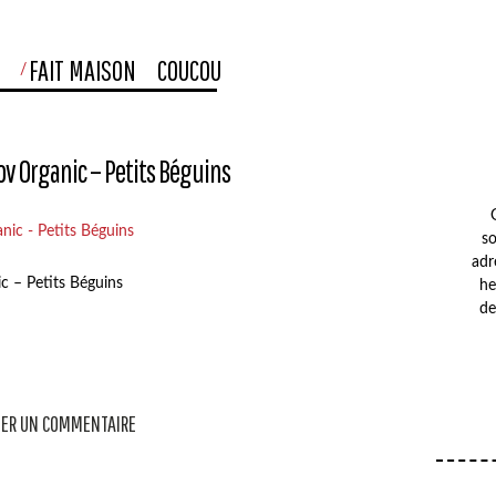
S
FAIT MAISON
COUCOU
ov Organic – Petits Béguins
so
adr
c – Petits Béguins
he
de
ER UN COMMENTAIRE