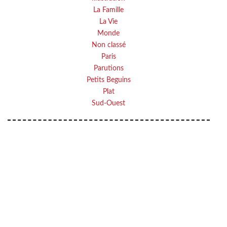
La Famille
La Vie
Monde
Non classé
Paris
Parutions
Petits Beguins
Plat
Sud-Ouest
VOTRE ADRESSE EMAIL
Your
OK
email