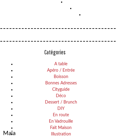
Catégories
A table
Apéro / Entrée
LES
GASPACHO
Boisson
MEILLEURS
CONCOMBRE
Bonnes Adresses
CHAÏ
ET
Cityguide
Déco
LATTE
SAUMON
Dessert / Brunch
DE
DIY
PARIS
En route
En Vadrouille
Fait Maison
Maïa
Illustration