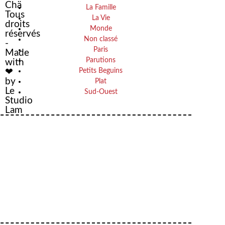
Chä
La Famille
Tous
La Vie
droits
Monde
réservés
Non classé
-
Paris
Made
Parutions
with
Petits Beguins
❤
by
Plat
Le
Sud-Ouest
Studio
Lam
Your email
VOTRE ADRESSE EMAIL
OK