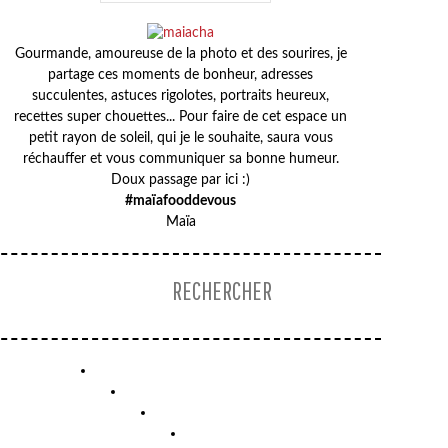
Gourmande, amoureuse de la photo et des sourires, je
partage ces moments de bonheur, adresses
succulentes, astuces rigolotes, portraits heureux,
recettes super chouettes... Pour faire de cet espace un
HOUMOUS
petit rayon de soleil, qui je le souhaite, saura vous
–
réchauffer et vous communiquer sa bonne humeur.
BATTLE
Doux passage par ici :)
#maïafooddevous
FOOD
Maïa
MERCI
/
À
LA
MÈRE
DE
FAMILLE