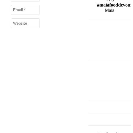
#maïafooddevous
Maïa