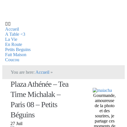
Accueil
A Table <3
La Vie
En Route
Petits Beguins
Fait Maison
Coucou
You are here:
Accueil
»
Plaza Athénée – Tea
Time Michalak –
Gourmande,
amoureuse
Paris 08 – Petits
de la photo
et des
Béguins
sourires, je
partage ces
27 Juil
moments de