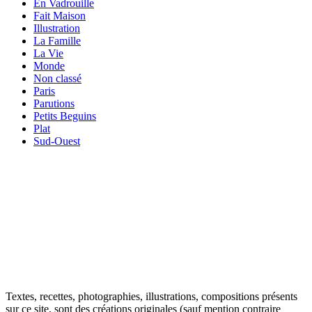
En Vadrouille
Fait Maison
Illustration
La Famille
La Vie
Monde
Non classé
Paris
Parutions
Petits Beguins
Plat
Sud-Ouest
Your email
VOTRE ADRESSE EMAIL
OK
Textes, recettes, photographies, illustrations, compositions présents
sur ce site, sont des créations originales (sauf mention contraire