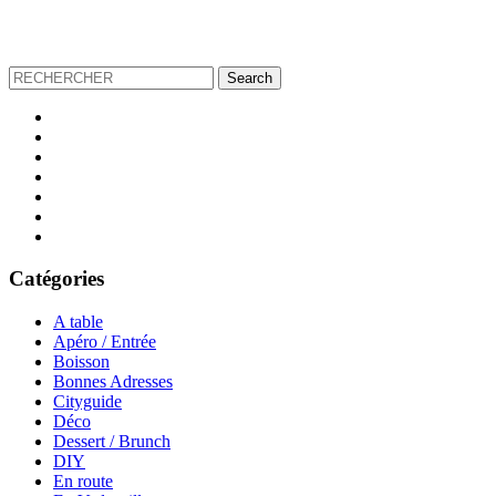
Catégories
A table
Apéro / Entrée
Boisson
Bonnes Adresses
Cityguide
Déco
Dessert / Brunch
DIY
En route