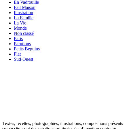
En Vadrouille
Fait Maison
Illustration
La Famille
La Vie
Monde
Non classé
Paris
Parutions
Petits Beguins
Plat
Sud-Ouest
Your email
VOTRE ADRESSE EMAIL
OK
Textes, recettes, photographies, illustrations, compositions présents
sur ce site, sont des créations originales (sauf mention contraire