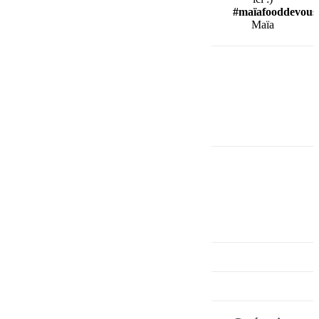
#maïafooddevous
Maïa