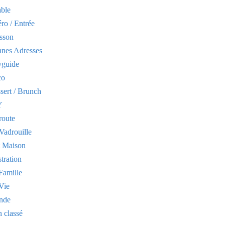
able
ro / Entrée
sson
nes Adresses
yguide
co
sert / Brunch
Y
route
Vadrouille
t Maison
stration
Famille
Vie
nde
 classé