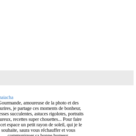
Gourmande, amoureuse de la photo et des
urires, je partage ces moments de bonheur,
esses succulentes, astuces rigolotes, portraits
ureux, recettes super chouettes... Pour faire
cet espace un petit rayon de soleil, qui je le
souhaite, saura vous réchauffer et vous
communiquer sa bonne humeur.