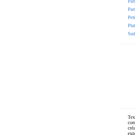
Par
Par
Pet
Plat
Sud
Text
com
cré
exp