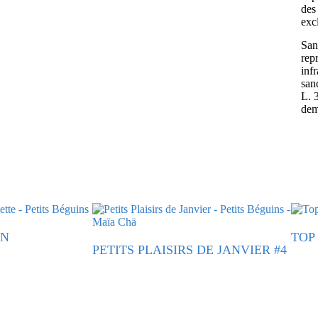
des 
exc
Sans
rep
inf
san
L. 
dem
ON
TOP 
PETITS PLAISIRS DE JANVIER #4