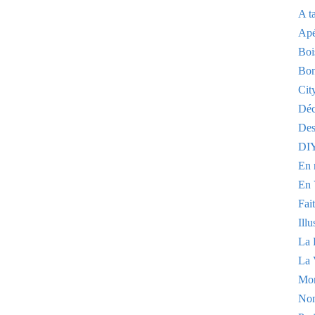
A t
Apé
Boi
Bon
Cit
Dé
Des
DI
En 
En 
Fai
Illu
La 
La 
Mo
Non