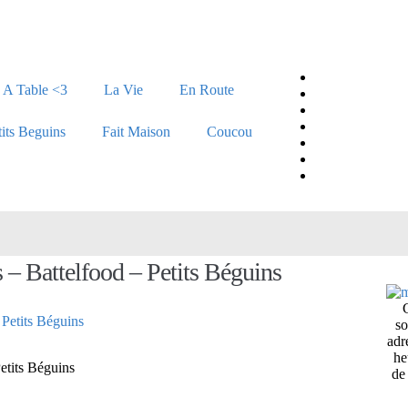
A Table <3
La Vie
En Route
tits Beguins
Fait Maison
Coucou
 – Battelfood – Petits Béguins
so
adr
he
etits Béguins
de 