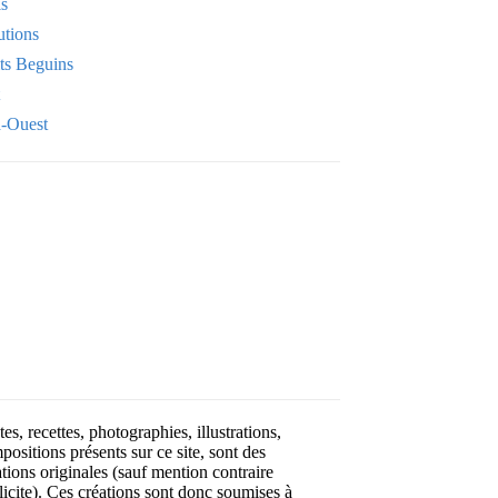
is
utions
its Beguins
-Ouest
Your email
OK
VOTRE ADRESSE EMAIL
es, recettes, photographies, illustrations,
positions présents sur ce site, sont des
ations originales (sauf mention contraire
licite). Ces créations sont donc soumises à