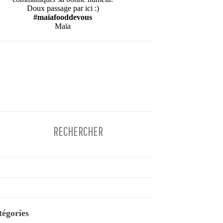
Doux passage par ici :)
#maïafooddevous
Maïa
tégories