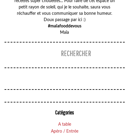
recettes super chouettes... Pour faire de cet espace un
petit rayon de soleil, qui je le souhaite, saura vous
réchauffer et vous communiquer sa bonne humeur.
Doux passage par ici :)
#maïafooddevous
Maïa
Catégories
A table
Apéro / Entrée