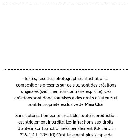
VOTRE ADRESSE EMAIL
Your
OK
email
Textes, recettes, photographies, illustrations,
compositions présents sur ce site, sont des créations
originales (sauf mention contraire explicite). Ces
créations sont donc soumises à des droits d’auteurs et
sont la propriété exclusive de
Maïa Chä.
Sans autorisation écrite préalable, toute reproduction
est strictement interdite. Les infractions aux droits
d’auteur sont sanctionnées pénalement (CPI, art. L.
335-1 à L. 335-10) C’est tellement plus simple de