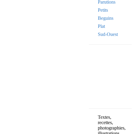
Parutions
Petits
Beguins
Plat
Sud-Ouest
Your email
VOTRE ADRESSE
OK
Textes,
recettes,
photographies,
illustrations,