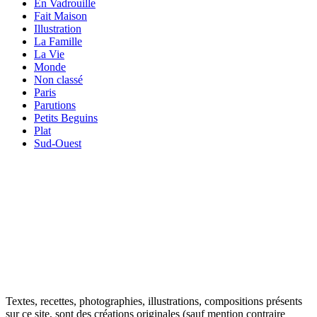
En Vadrouille
Fait Maison
Illustration
La Famille
La Vie
Monde
Non classé
Paris
Parutions
Petits Beguins
Plat
Sud-Ouest
Your email
VOTRE ADRESSE EMAIL
OK
Textes, recettes, photographies, illustrations, compositions présents
sur ce site, sont des créations originales (sauf mention contraire