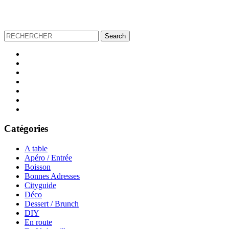
Catégories
A table
Apéro / Entrée
Boisson
Bonnes Adresses
Cityguide
Déco
Dessert / Brunch
DIY
En route