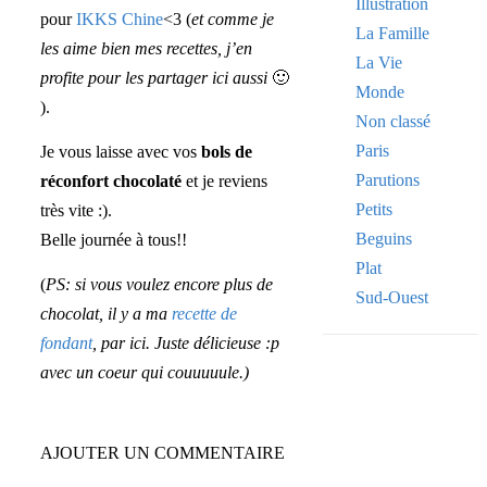
Illustration
pour
IKKS Chine
<3 (
et comme je
La Famille
les aime bien mes recettes, j’en
La Vie
profite pour les partager ici aussi
🙂
Monde
).
Non classé
Paris
Je vous laisse avec vos
bols de
Parutions
réconfort chocolaté
et je reviens
Petits
très vite :).
Beguins
Belle journée à tous!!
Plat
(
PS: si vous voulez encore plus de
Sud-Ouest
chocolat, il y a ma
recette de
fondant
, par ici. Juste délicieuse :p
avec un coeur qui couuuuule.)
Your email
AJOUTER UN COMMENTAIRE
VOTRE ADRESSE
OK