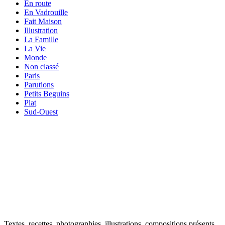
En route
En Vadrouille
Fait Maison
Illustration
La Famille
La Vie
Monde
Non classé
Paris
Parutions
Petits Beguins
Plat
Sud-Ouest
VOTRE ADRESSE EMAIL
Your
email
OK
Textes, recettes, photographies, illustrations, compositions présents