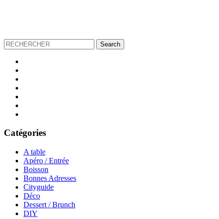
Catégories
A table
Apéro / Entrée
Boisson
Bonnes Adresses
Cityguide
Déco
Dessert / Brunch
DIY