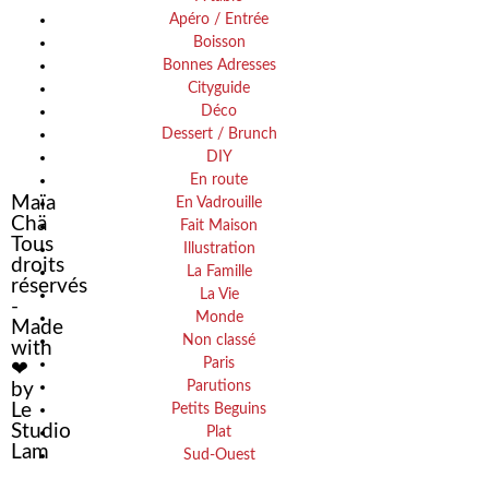
CHOCOLAT
UN
Apéro / Entrée
Boisson
WEEK-
Bonnes Adresses
END
Cityguide
À
Déco
EDIMBOURG
Dessert / Brunch
DIY
En route
Maïa
En Vadrouille
Chä
Fait Maison
Tous
Illustration
droits
La Famille
réservés
La Vie
-
Monde
Made
Non classé
with
Paris
❤
Parutions
by
Le
Petits Beguins
Studio
Plat
Lam
Sud-Ouest