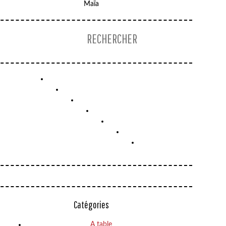
Maïa
UN
WEEK
SALADE
END
DE
À
PRINTEMPS
AMSTERDAM
PAIN
Catégories
AU
A table