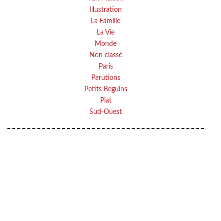
Illustration
La Famille
La Vie
Monde
Non classé
Paris
Parutions
Petits Beguins
Plat
Sud-Ouest
VOTRE ADRESSE EMAIL
Your
OK
email