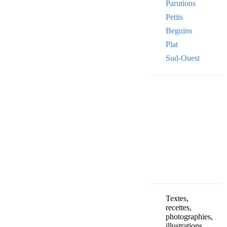
Parutions
Petits
Beguins
Plat
Sud-Ouest
Your email
VOTRE ADRESSE
OK
Textes,
recettes,
photographies,
illustrations,