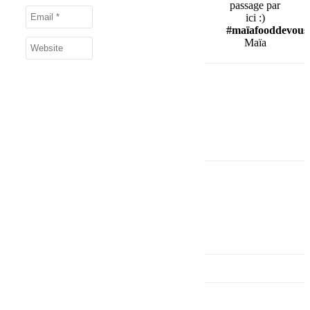
passage par
ici :)
#maïafooddevous
Maïa