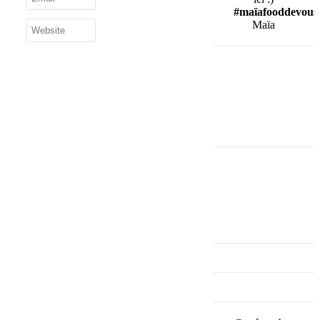
#maïafooddevous
Maïa