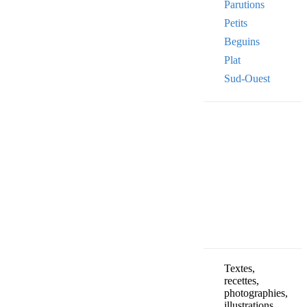
Parutions
Petits
Beguins
Plat
Sud-Ouest
Your email
VOTRE ADRESSE
OK
Textes,
recettes,
photographies,
illustrations,