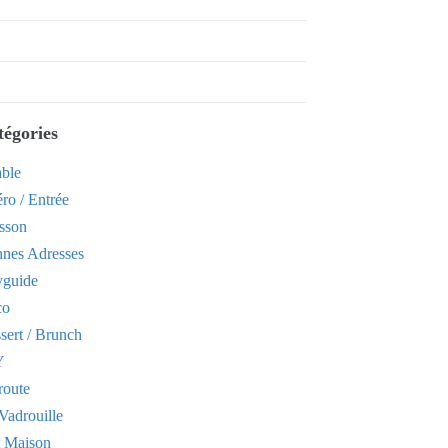
tégories
able
ro / Entrée
sson
nes Adresses
yguide
co
sert / Brunch
Y
route
Vadrouille
t Maison