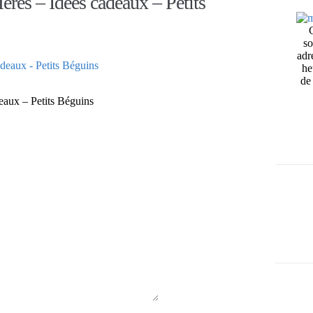
Mères – Idées cadeaux – Petits
so
adr
he
de 
deaux – Petits Béguins