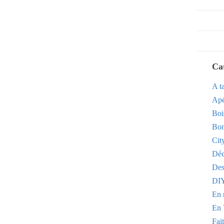
Ca
A t
Apé
Boi
Bon
Cit
Dé
Des
DI
En 
En 
Fai