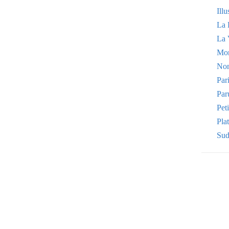
Illu
La 
La 
Mo
Non
Par
Par
Pet
Plat
Sud