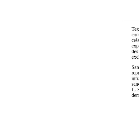
Text
com
cré
exp
des 
exc
Sans
rep
inf
san
L. 
dem