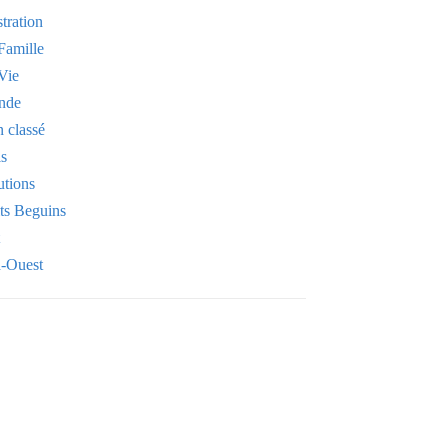
stration
Famille
Vie
nde
 classé
is
utions
its Beguins
-Ouest
Your email
OK
VOTRE ADRESSE EMAIL