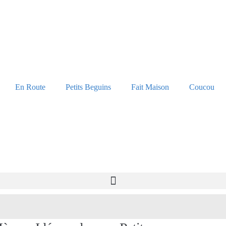
En Route
Petits Beguins
Fait Maison
Coucou