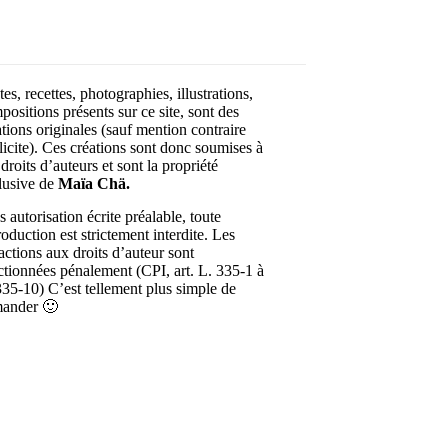
es, recettes, photographies, illustrations,
positions présents sur ce site, sont des
ations originales (sauf mention contraire
licite). Ces créations sont donc soumises à
droits d’auteurs et sont la propriété
lusive de
Maïa Chä.
 autorisation écrite préalable, toute
roduction est strictement interdite. Les
ractions aux droits d’auteur sont
ctionnées pénalement (CPI, art. L. 335-1 à
335-10) C’est tellement plus simple de
ander 🙂