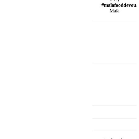
#maïafooddevous
Maïa