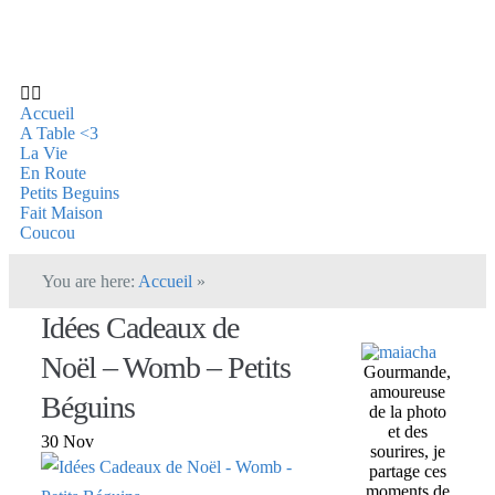
Accueil
A Table <3
La Vie
En Route
Petits Beguins
Fait Maison
Coucou
You are here:
Accueil
»
Idées Cadeaux de
Noël – Womb – Petits
Gourmande,
amoureuse
Béguins
de la photo
et des
30 Nov
sourires, je
partage ces
moments de