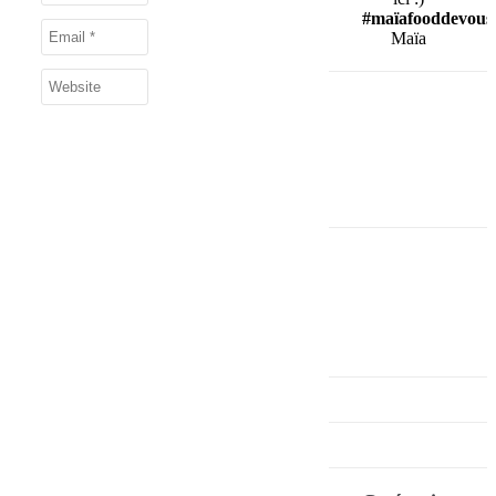
#maïafooddevous
Maïa