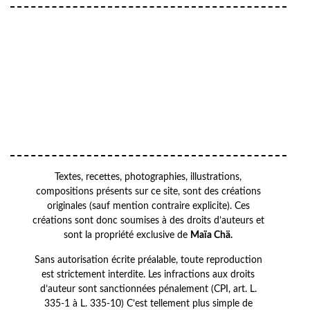
VOTRE ADRESSE EMAIL
Your
OK
email
Textes, recettes, photographies, illustrations,
compositions présents sur ce site, sont des créations
originales (sauf mention contraire explicite). Ces
créations sont donc soumises à des droits d’auteurs et
sont la propriété exclusive de
Maïa Chä.
Sans autorisation écrite préalable, toute reproduction
est strictement interdite. Les infractions aux droits
d’auteur sont sanctionnées pénalement (CPI, art. L.
335-1 à L. 335-10) C’est tellement plus simple de