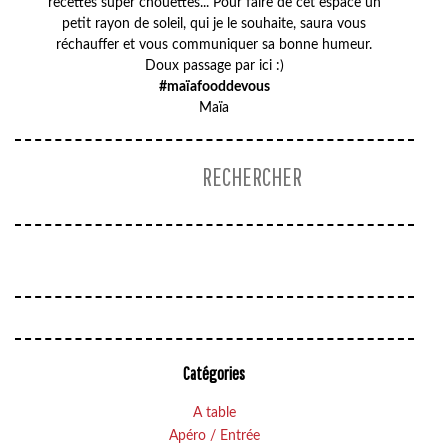
recettes super chouettes... Pour faire de cet espace un
petit rayon de soleil, qui je le souhaite, saura vous
réchauffer et vous communiquer sa bonne humeur.
Doux passage par ici :)
#maïafooddevous
Maïa
Catégories
A table
Apéro / Entrée