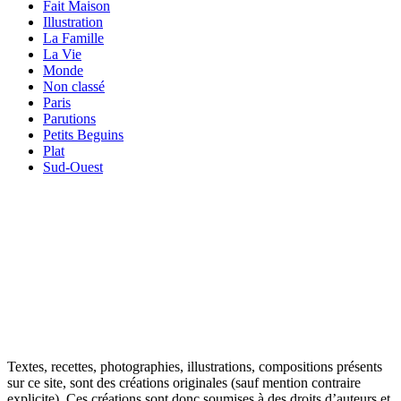
Fait Maison
Illustration
La Famille
La Vie
Monde
Non classé
Paris
Parutions
Petits Beguins
Plat
Sud-Ouest
Your email
VOTRE ADRESSE EMAIL
OK
Textes, recettes, photographies, illustrations, compositions présents
sur ce site, sont des créations originales (sauf mention contraire
explicite). Ces créations sont donc soumises à des droits d’auteurs et