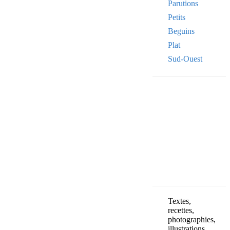
Parutions
Petits
Beguins
Plat
Sud-Ouest
Your email
VOTRE ADRESSE
OK
Textes,
recettes,
photographies,
illustrations,