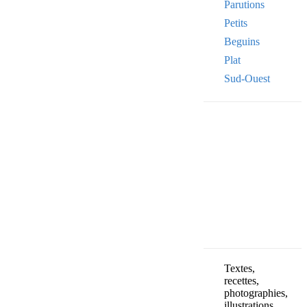
Parutions
Petits
Beguins
Plat
Sud-Ouest
Your email
VOTRE ADRESSE
OK
Textes,
recettes,
photographies,
illustrations,