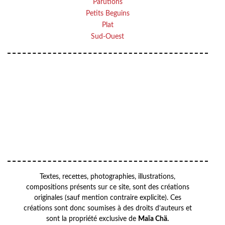
Parutions
Petits Beguins
Plat
Sud-Ouest
VOTRE ADRESSE EMAIL
Your
OK
email
Textes, recettes, photographies, illustrations,
compositions présents sur ce site, sont des créations
originales (sauf mention contraire explicite). Ces
créations sont donc soumises à des droits d’auteurs et
sont la propriété exclusive de
Maïa Chä.