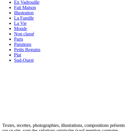
En Vadrouille
Fait Maison
Illustration
La Famille
La Vie
Monde
Non classé
Paris
Parutions
Petits Beguins
Plat
Sud-Ouest
Your email
VOTRE ADRESSE EMAIL
OK
Textes, recettes, photographies, illustrations, compositions présents
sur ce site, sont des créations originales (sauf mention contraire