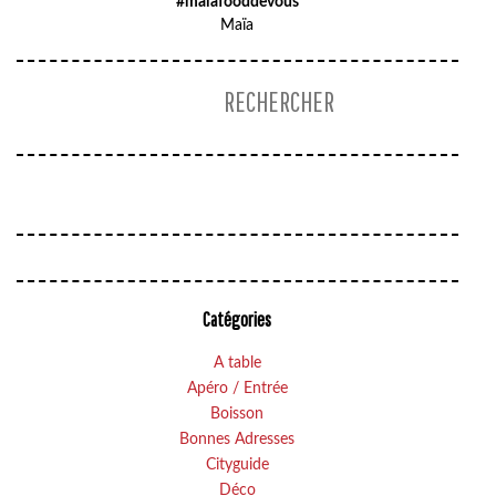
#maïafooddevous
Maïa
Catégories
A table
Apéro / Entrée
Boisson
Bonnes Adresses
Cityguide
Déco