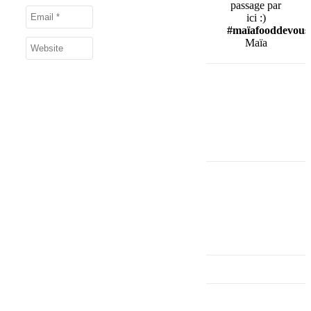
passage par
ici :)
#maïafooddevous
Maïa