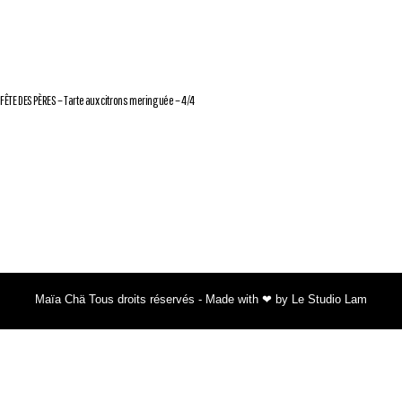
FÊTE DES PÈRES – Tarte aux citrons meringuée – 4/4
Maïa Chä Tous droits réservés - Made with ❤ by Le Studio Lam