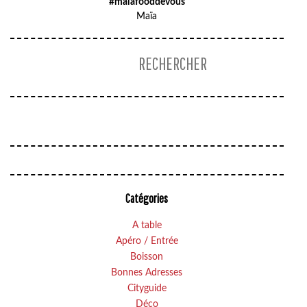
#maïafooddevous
Maïa
Catégories
A table
Apéro / Entrée
Boisson
Bonnes Adresses
Cityguide
Déco