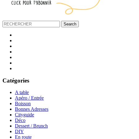
Catégories
A table
Apéro / Entrée
Boisson
Bonnes Adresses
Cityguide
Déco
Dessert / Brunch
DIY
En route